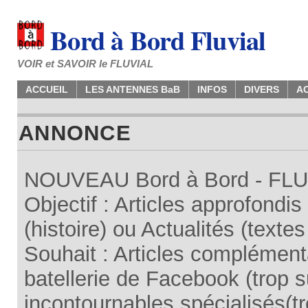
Bord à Bord Fluvial
VOIR et SAVOIR le FLUVIAL
ACCUEIL
LES ANTENNES BaB
INFOS
DIVERS
A
ANNONCE
NOUVEAU Bord à Bord - FLUV
Objectif : Articles approfondi
(histoire) ou Actualités (texte
Souhait : Articles complémenta
batellerie de Facebook (trop su
incontournables spécialisés(tr