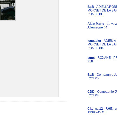
BaB
- ADIEU A ROB
MORNET DE LA BA
POSTE #11
Alain Marie
- Le voy
Allemagne #4
lougabier
- ADIEU 
MORNET DE LA BA
POSTE #10
jams
- ROXANE - 
#18
BaB
- Compagnie J
ROY #5
CDD
- Compagnie 
ROY #4
Citerna 12
- RHIN: g
1939 >45 #6