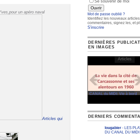
Se souvenir de moi
ves,pour un apéro naval
Mot de passe oublié ?
Identifiez les nouveaux articles
commentaires, signez les, et pl
S'inscrire
DERNIÈRES PUBLICA
EN IMAGES
Articles
CANAL du MIDI: Vie à bord
DERNIERS COMMENTA
Articles qui
lougabier
- LES PL
DU CANAL DU MIDI