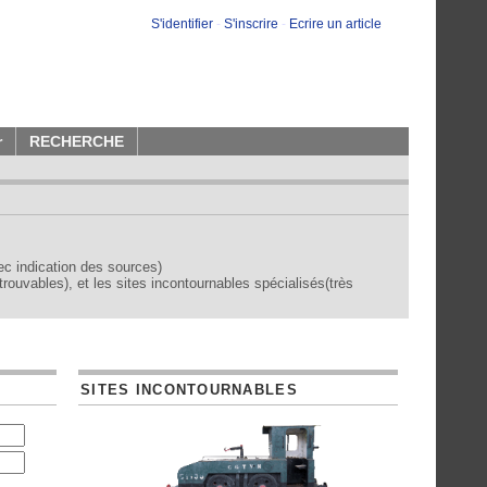
S'identifier
-
S'inscrire
-
Ecrire un article
r
RECHERCHE
vec indication des sources)
trouvables), et les sites incontournables spécialisés(très
SITES INCONTOURNABLES