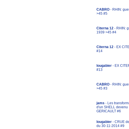
CABRO
- RHIN: gue
>45 #5
Citerna 12
- RHIN: g
1939 >45 #4
Citerna 12
- EX CIT
#14
lougabier
- EX CITE
#13
CABRO
- RHIN: gue
>45 #3
jams
- Les transform
d'un SHELL devenu
GERICAULT #6
lougabier
- CRUE d
du 30-11-2014 #9