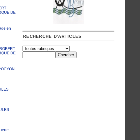
ERT
RQUE DE
age en
RECHERCHE D'ARTICLES
A ROBERT
RQUE DE
PROCYON
ULES
JULES
uerre