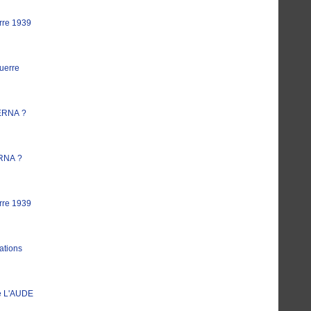
rre 1939
uerre
ERNA ?
RNA ?
rre 1939
ations
e L'AUDE