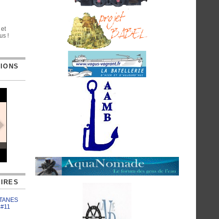
 et
us !
TIONS
IRES
ATANES
 #11