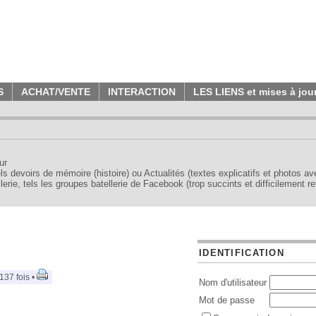
S
ACHAT/VENTE
INTERACTION
LES LIENS et mises à jou
ur
tels devoirs de mémoire (histoire) ou Actualités (textes explicatifs et photos a
erie, tels les groupes batellerie de Facebook (trop succints et difficilement re
IDENTIFICATION
137 fois •
Nom d'utilisateur
Mot de passe