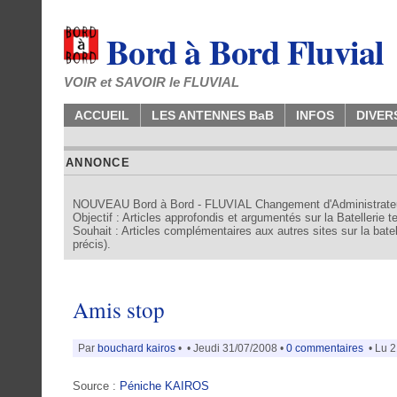
Bord à Bord Fluvial
VOIR et SAVOIR le FLUVIAL
ACCUEIL
LES ANTENNES BaB
INFOS
DIVER
ANNONCE
NOUVEAU Bord à Bord - FLUVIAL Changement d'Administrate
Objectif : Articles approfondis et argumentés sur la Batellerie 
Souhait : Articles complémentaires aux autres sites sur la batell
précis).
Amis stop
Par
bouchard kairos
•
• Jeudi 31/07/2008 •
0 commentaires
• Lu 2
Source :
Péniche KAIROS