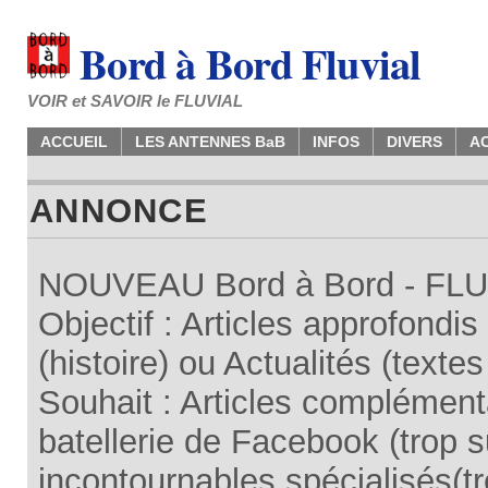
Bord à Bord Fluvial
VOIR et SAVOIR le FLUVIAL
ACCUEIL
LES ANTENNES BaB
INFOS
DIVERS
A
ANNONCE
NOUVEAU Bord à Bord - FLUV
Objectif : Articles approfondi
(histoire) ou Actualités (texte
Souhait : Articles complémenta
batellerie de Facebook (trop su
incontournables spécialisés(tr