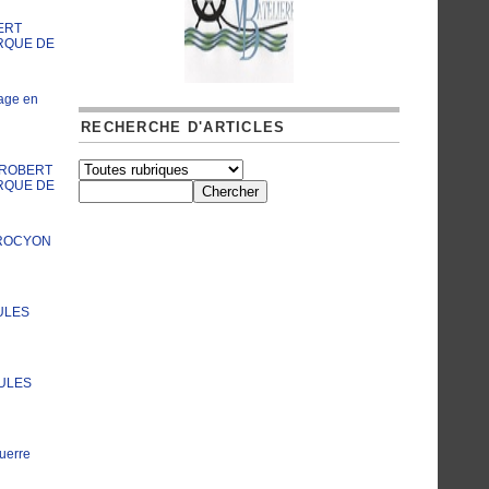
ERT
RQUE DE
age en
RECHERCHE D'ARTICLES
A ROBERT
RQUE DE
PROCYON
ULES
JULES
uerre