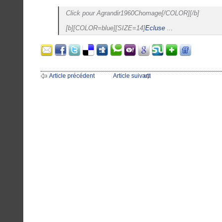
Click pour Agrandir1960Chomage[/COLOR][/b]
[b][COLOR=blue][SIZE=14]
Ecluse
...
Article précédent
Article suivant