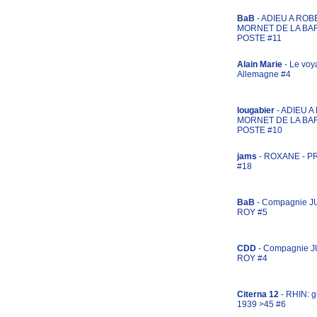
BaB
- ADIEU A ROB
MORNET DE LA BA
POSTE #11
Alain Marie
- Le voy
Allemagne #4
lougabier
- ADIEU 
MORNET DE LA BA
POSTE #10
jams
- ROXANE - 
#18
BaB
- Compagnie J
ROY #5
CDD
- Compagnie 
ROY #4
Citerna 12
- RHIN: g
1939 >45 #6