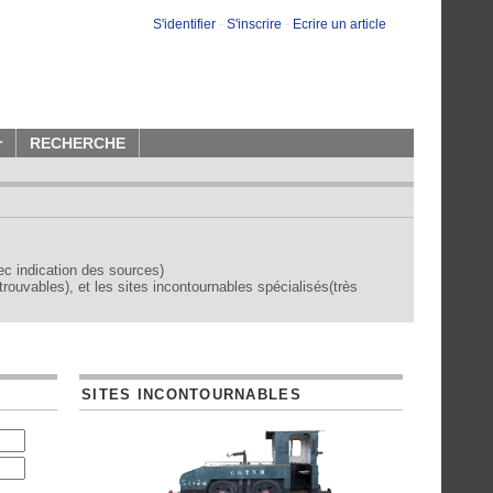
S'identifier
-
S'inscrire
-
Ecrire un article
r
RECHERCHE
vec indication des sources)
trouvables), et les sites incontournables spécialisés(très
SITES INCONTOURNABLES