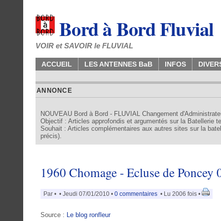
Bord à Bord Fluvial
VOIR et SAVOIR le FLUVIAL
ACCUEIL
LES ANTENNES BaB
INFOS
DIVER
ANNONCE
NOUVEAU Bord à Bord - FLUVIAL Changement d'Administrate
Objectif : Articles approfondis et argumentés sur la Batellerie 
Souhait : Articles complémentaires aux autres sites sur la batell
précis).
1960 Chomage - Ecluse de Poncey 04
Par
•
• Jeudi 07/01/2010 •
0 commentaires
• Lu 2006 fois •
Source :
Le blog ronfleur