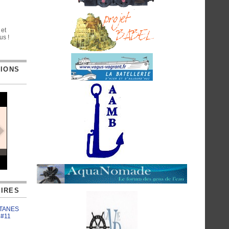
 et
us !
TIONS
IRES
ATANES
 #11