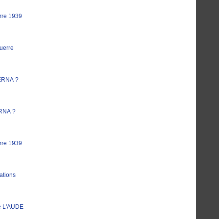
rre 1939
uerre
ERNA ?
RNA ?
rre 1939
ations
e L'AUDE