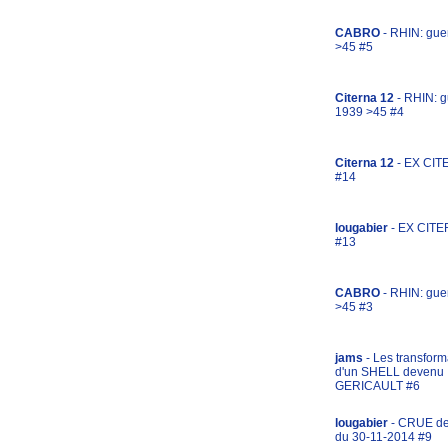
CABRO
- RHIN: gue
>45 #5
Citerna 12
- RHIN: g
1939 >45 #4
Citerna 12
- EX CIT
#14
lougabier
- EX CITE
#13
CABRO
- RHIN: gue
>45 #3
jams
- Les transform
d'un SHELL devenu
GERICAULT #6
lougabier
- CRUE d
du 30-11-2014 #9